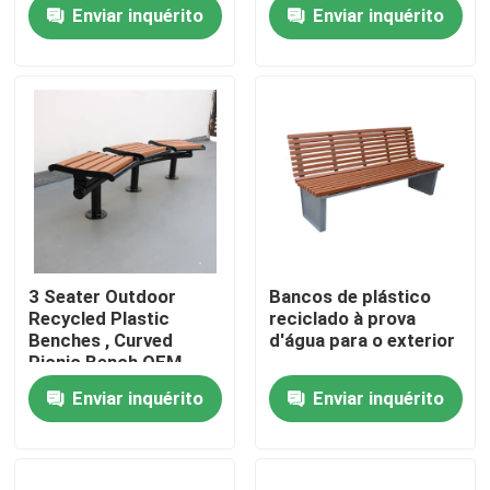
long bench chair
bench seat
Enviar inquérito
Enviar inquérito
Visita à fábrica
Controle de qualidade
Contacte-nos
Notícias
3 Seater Outdoor
Bancos de plástico
Recycled Plastic
reciclado à prova
Solicite um orçamento
Benches , Curved
d'água para o exterior
Picnic Bench OEM
ODM
Enviar inquérito
Enviar inquérito
Bancos de metal para exteriores
Bancos de madeira de exterior