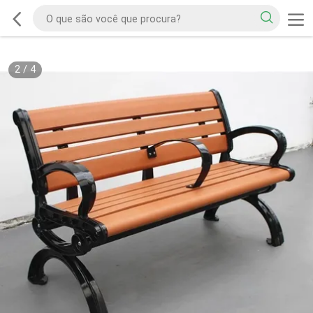
2
/
4