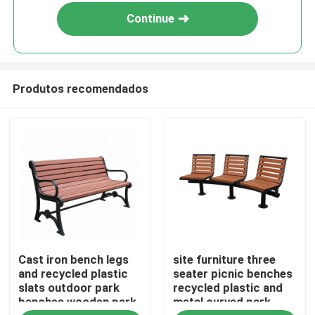
Continue
Produtos recomendados
Para casa
Cast iron bench legs
site furniture three
Produtos
and recycled plastic
seater picnic benches
slats outdoor park
recycled plastic and
benches wooden park
metal curved park
Sobre nós