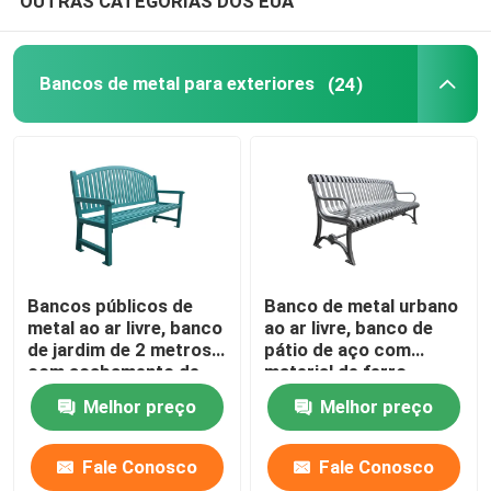
OUTRAS CATEGORIAS DOS EUA
Bancos de metal para exteriores
(24)
Bancos públicos de
Banco de metal urbano
metal ao ar livre, banco
ao ar livre, banco de
de jardim de 2 metros
pátio de aço com
com acabamento de
material de ferro
pulverização de zinco.
fundido de aço leve
Melhor preço
Melhor preço
Fale Conosco
Fale Conosco