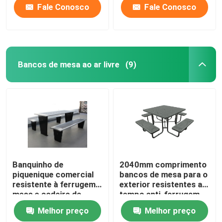
Fale Conosco
Fale Conosco
Bancos de mesa ao ar livre
(9)
Banquinho de
2040mm comprimento
piquenique comercial
bancos de mesa para o
resistente à ferrugem,
exterior resistentes ao
mesa e cadeira de
tempo anti-ferrugem
metal revestidas em
Melhor preço
Melhor preço
pó.