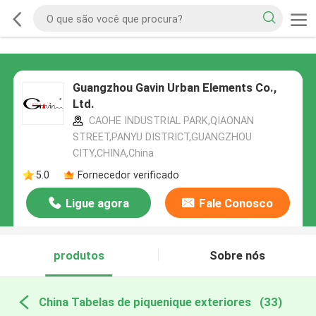
Guangzhou Gavin Urban Elements Co.,
Ltd.
CAOHE INDUSTRIAL PARK,QIAONAN
STREET,PANYU DISTRICT,GUANGZHOU
CITY,CHINA,China
5.0
Fornecedor verificado
Ligue agora
Fale Conosco
produtos
Sobre nós
China Tabelas de piquenique exteriores
(33)