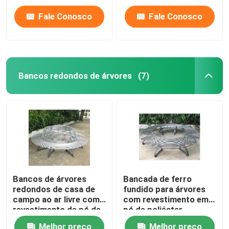
Fale Conosco
Fale Conosco
Bancos redondos de árvores
(7)
Bancos de árvores
Bancada de ferro
redondos de casa de
fundido para árvores
campo ao ar livre com
com revestimento em
revestimento de pó de
pó de poliéster
pulverização de zinco
Melhor preço
Melhor preço