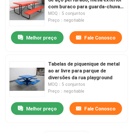
com buraco para guarda-chuva
OEM
MOQ：5 conjuntos
Bancos de plástico reciclado ao ar livre
Preço：negotiable
Tabelas de piquenique exteriores
Melhor preço
Fale Conosco
Bancos de mesa ao ar livre
Tabelas de piquenique de metal
ao ar livre para parque de
Bancos redondos de árvores
diversões da rua playground
MOQ：5 conjuntos
Laminhas de lixo ao ar livre
Preço：negotiable
Melhor preço
Fale Conosco
escaninhos de reciclagem exteriores
Cinzeiro de cigarros ao ar livre