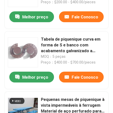
Preço：$200.00 - $400.00/pieces
Melhor preço
Fale Conosco
Tabela de piquenique curva em
forma de S e banco com
acabamento galvanizado a
quente
MOQ：5 peças
Preço：$400.00 - $700.00/pieces
Melhor preço
Fale Conosco
Para casa
Produtos
Pequenas mesas de piquenique à
vista impermeáveis à ferrugem
Material de aço perfurado para
Sobre nós