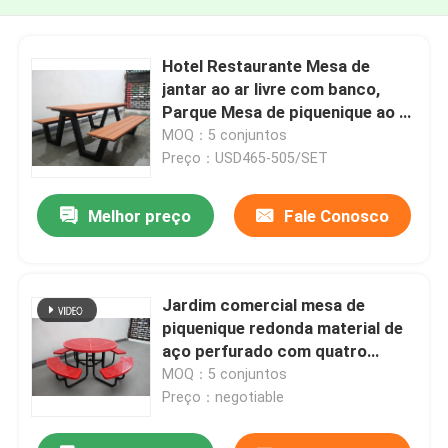
Hotel Restaurante Mesa de
jantar ao ar livre com banco,
Parque Mesa de piquenique ao ar
livre de madeira com bancos
MOQ：5 conjuntos
Preço：USD465-505/SET
Melhor preço
Fale Conosco
Jardim comercial mesa de
piquenique redonda material de
aço perfurado com quatro
bancos
MOQ：5 conjuntos
Preço：negotiable