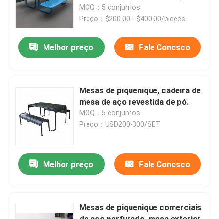
crianças
MOQ：5 conjuntos
Preço：$200.00 - $400.00/pieces
Visita à fábrica
Melhor preço
Fale Conosco
Controle de qualidade
Contacte-nos
Mesas de piquenique, cadeira de
mesa de aço revestida de pó.
MOQ：5 conjuntos
Notícias
Preço：USD200-300/SET
Solicite um orçamento
Melhor preço
Fale Conosco
Bancos de metal para exteriores
Mesas de piquenique comerciais
Bancos de madeira de exterior
de aço perfurado, mesa exterior