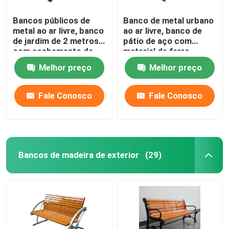
Bancos públicos de
Banco de metal urbano
metal ao ar livre, banco
ao ar livre, banco de
de jardim de 2 metros
pátio de aço com
com acabamento de
material de ferro
pulverização de zinco.
fundido de aço leve
Melhor preço
Melhor preço
Fale Conosco
Fale Conosco
Bancos de madeira de exterior
(29)