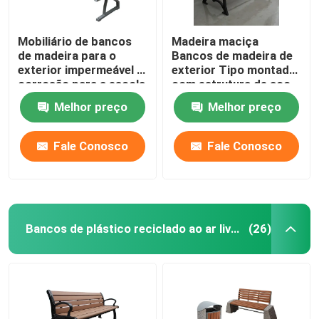
Mobiliário de bancos
Madeira maciça
de madeira para o
Bancos de madeira de
exterior impermeável à
exterior Tipo montado
corrosão para a escola
com estrutura de aço
do campus
preto
Melhor preço
Melhor preço
Fale Conosco
Fale Conosco
Bancos de plástico reciclado ao ar livre
(26)