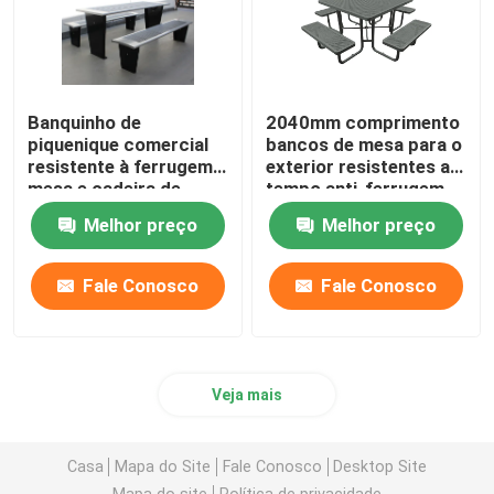
Banquinho de
2040mm comprimento
piquenique comercial
bancos de mesa para o
resistente à ferrugem,
exterior resistentes ao
mesa e cadeira de
tempo anti-ferrugem
metal revestidas em
Melhor preço
Melhor preço
pó.
Fale Conosco
Fale Conosco
Veja mais
Casa
Mapa do Site
Fale Conosco
Desktop Site
Mapa do site
Política de privacidade