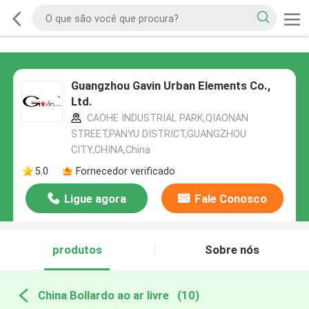
Guangzhou Gavin Urban Elements Co.,
Ltd.
CAOHE INDUSTRIAL PARK,QIAONAN
STREET,PANYU DISTRICT,GUANGZHOU
CITY,CHINA,China
5.0
Fornecedor verificado
Ligue agora
Fale Conosco
produtos
Sobre nós
China Bollardo ao ar livre
(10)