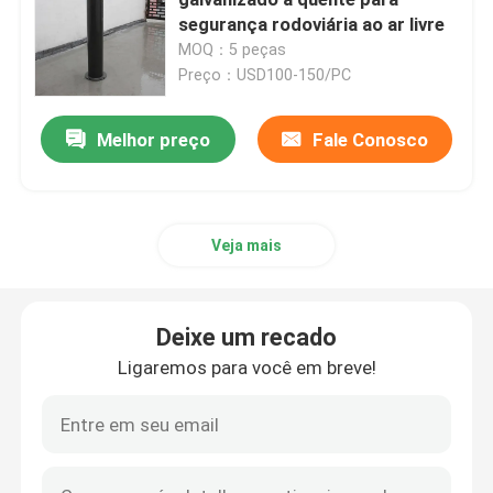
segurança rodoviária ao ar livre
MOQ：5 peças
Bancos de plástico reciclado ao ar livre
Preço：USD100-150/PC
Tabelas de piquenique exteriores
Melhor preço
Fale Conosco
Bancos de mesa ao ar livre
Veja mais
Bancos redondos de árvores
Deixe um recado
Laminhas de lixo ao ar livre
Ligaremos para você em breve!
escaninhos de reciclagem exteriores
Cinzeiro de cigarros ao ar livre