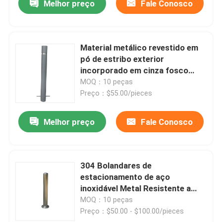
Melhor preço
Fale Conosco
Material metálico revestido em
pó de estribo exterior
incorporado em cinza fosco
para o tráfego rodoviário
MOQ：10 peças
Preço：$55.00/pieces
Melhor preço
Fale Conosco
304 Bolandares de
estacionamento de aço
inoxidável Metal Resistente a
intempéries
MOQ：10 peças
Preço：$50.00 - $100.00/pieces