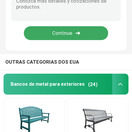
Estacionamentos para bicicletas
Bollardo ao ar livre
Planteadores grandes ao ar livre
OUTRAS CATEGORIAS DOS EUA
Lixeira para cães
Bancos de metal para exteriores
(24)
Parapeitos para pátio externo
Proteção de árvores metálicas
Mobiliário de exterior personalizado