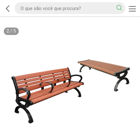
2
/
5