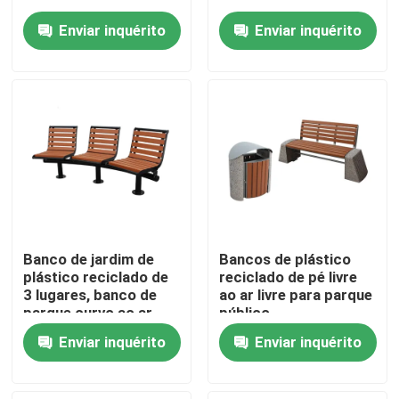
Enviar inquérito
Enviar inquérito
Visita à fábrica
Controle de qualidade
Contacte-nos
Notícias
Banco de jardim de
Bancos de plástico
Solicite um orçamento
plástico reciclado de
reciclado de pé livre
3 lugares, banco de
ao ar livre para parque
parque curvo ao ar
público
livre
Bancos de metal para exteriores
Enviar inquérito
Enviar inquérito
Bancos de madeira de exterior