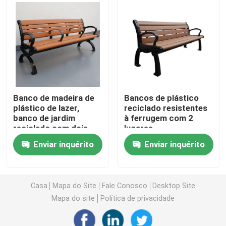
Bancos de plástico reciclado ao ar livre
Tabelas de piquenique exteriores
Bancos de mesa ao ar livre
Banco de madeira de
Bancos de plástico
plástico de lazer,
reciclado resistentes
banco de jardim
à ferrugem com 2
Bancos redondos de árvores
reciclado com dois
lugares
divisores
Enviar inquérito
Enviar inquérito
Laminhas de lixo ao ar livre
escaninhos de reciclagem exteriores
Casa
Mapa do Site
Fale Conosco
Desktop Site
Mapa do site
Política de privacidade
Cinzeiro de cigarros ao ar livre