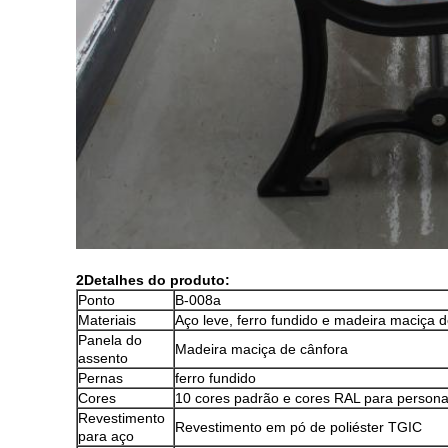
2Detalhes do produto:
Ponto
B-008a
Materiais
Aço leve, ferro fundido e madeira maciça 
Panela do
Madeira maciça de cânfora
assento
Pernas
ferro fundido
Cores
10 cores padrão e cores RAL para persona
Revestimento
Revestimento em pó de poliéster TGIC
para aço