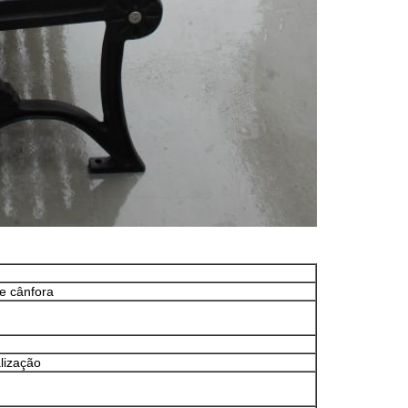
de cânfora
lização