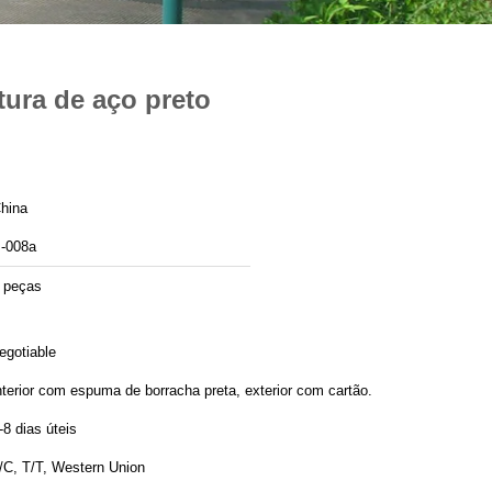
ura de aço preto
hina
-008a
 peças
egotiable
nterior com espuma de borracha preta, exterior com cartão.
-8 dias úteis
/C, T/T, Western Union