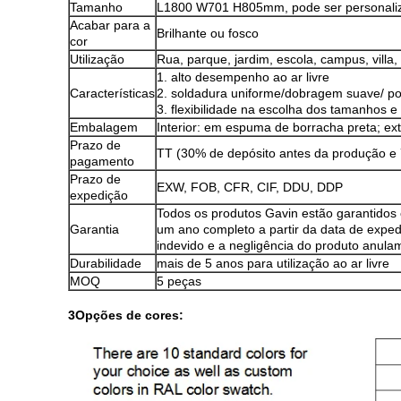
Tamanho
L1800 W701 H805mm, pode ser personali
Acabar para a
Brilhante ou fosco
cor
Utilização
Rua, parque, jardim, escola, campus, villa,
1. alto desempenho ao ar livre
Características
2. soldadura uniforme/dobragem suave/ po
3. flexibilidade na escolha dos tamanhos e
Embalagem
Interior: em espuma de borracha preta; ex
Prazo de
TT (30% de depósito antes da produção e 
pagamento
Prazo de
EXW, FOB, CFR, CIF, DDU, DDP
expedição
Todos os produtos Gavin estão garantidos 
Garantia
um ano completo a partir da data de exped
indevido e a negligência do produto anula
Durabilidade
mais de 5 anos para utilização ao ar livre
MOQ
5 peças
3Opções de cores: