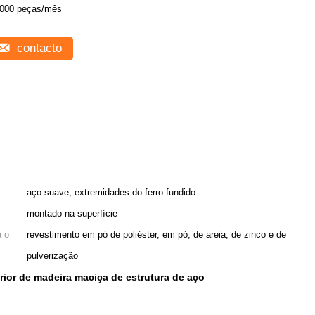
000 peças/mês
contacto
aço suave, extremidades do ferro fundido
montado na superfície
a o
revestimento em pó de poliéster, em pó, de areia, de zinco e de
pulverização
rior de madeira maciça de estrutura de aço