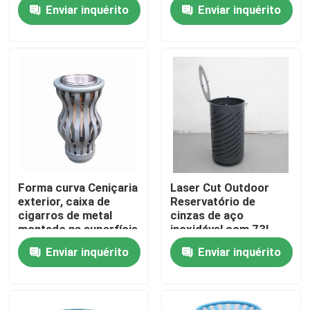
pulverização de zinco
Enviar inquérito
Enviar inquérito
Visita à fábrica
Controle de qualidade
Contacte-nos
Notícias
Forma curva Ceniçaria
Laser Cut Outdoor
exterior, caixa de
Reservatório de
Solicite um orçamento
cigarros de metal
cinzas de aço
montado na superfície
inoxidável com 73L
revestimento de aço
Enviar inquérito
Enviar inquérito
galvanizado
Bancos de metal para exteriores
Bancos de madeira de exterior