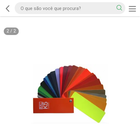
2
/
2