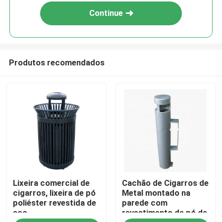
Continue
Produtos recomendados
Para casa
Lixeira comercial de
Cachão de Cigarros de
Produtos
cigarros, lixeira de pó
Metal montado na
poliéster revestida de
parede com
aço
revestimento de pó de
Sobre nós