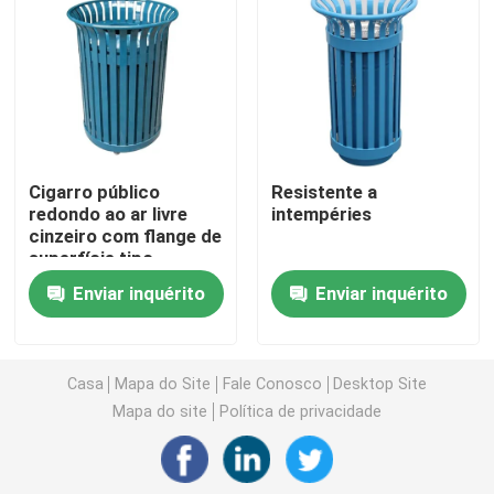
Bancos de plástico reciclado ao ar livre
Tabelas de piquenique exteriores
Cigarro público
Resistente a
Bancos de mesa ao ar livre
redondo ao ar livre
intempéries
cinzeiro com flange de
superfície tipo
Bancos redondos de árvores
montado
Enviar inquérito
Enviar inquérito
Laminhas de lixo ao ar livre
Casa
Mapa do Site
Fale Conosco
Desktop Site
escaninhos de reciclagem exteriores
Mapa do site
Política de privacidade
Cinzeiro de cigarros ao ar livre