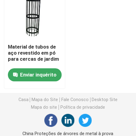
Bancos de plástico reciclado ao ar livre
Tabelas de piquenique exteriores
Material de tubos de
aço revestido em pó
Bancos de mesa ao ar livre
para cercas de jardim
Bancos redondos de árvores
Enviar inquérito
Laminhas de lixo ao ar livre
Casa
Mapa do Site
Fale Conosco
Desktop Site
Mapa do site
Política de privacidade
escaninhos de reciclagem exteriores
Cinzeiro de cigarros ao ar livre
China Proteções de árvores de metal à prova