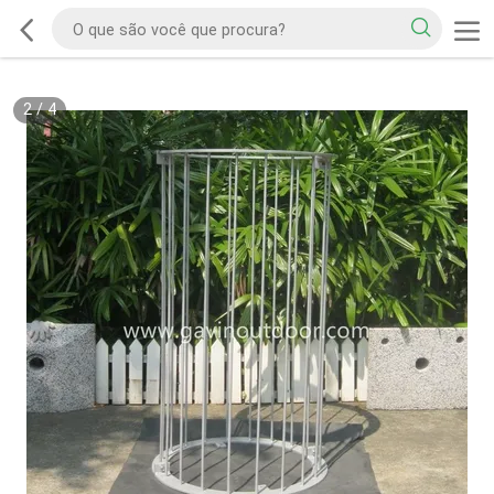
2
/
4