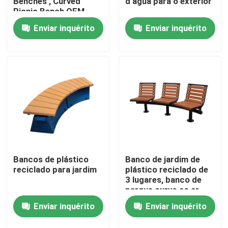
Benches , Curved
d'água para o exterior
Picnic Bench OEM
ODM
Enviar inquérito
Enviar inquérito
Visita à fábrica
Controle de qualidade
Contacte-nos
Notícias
Solicite um orçamento
Bancos de plástico
Banco de jardim de
reciclado para jardim
plástico reciclado de
3 lugares, banco de
parque curvo ao ar
Bancos de metal para exteriores
livre
Enviar inquérito
Enviar inquérito
Bancos de madeira de exterior