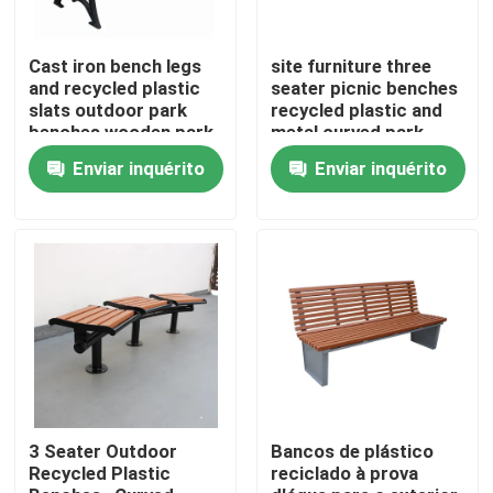
Cast iron bench legs
site furniture three
and recycled plastic
seater picnic benches
slats outdoor park
recycled plastic and
benches wooden park
metal curved park
long bench chair
bench seat
Enviar inquérito
Enviar inquérito
Para casa
Produtos
3 Seater Outdoor
Bancos de plástico
Recycled Plastic
reciclado à prova
Sobre nós