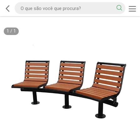
1
/
1