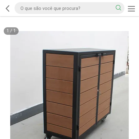
1
/
1