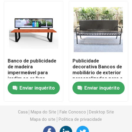
Visita à fábrica
Controle de qualidade
Contacte-nos
Banco de publicidade
Publicidade
de madeira
decorativa Bancos de
impermeável para
mobiliário de exterior
Notícias
jardim ao ar livre
personalizados para a
rua pública do jardim
Enviar inquérito
Enviar inquérito
Solicite um orçamento
Bancos de metal para exteriores
Casa
Mapa do Site
Fale Conosco
Desktop Site
Mapa do site
Política de privacidade
Bancos de madeira de exterior